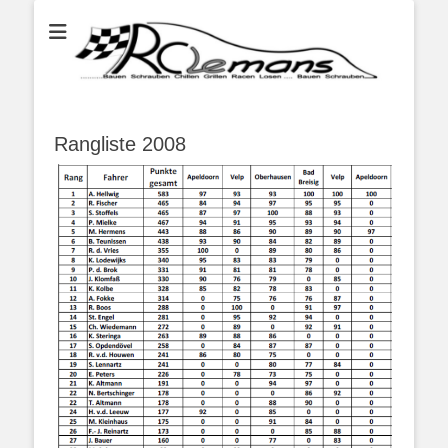
...bauen schauben chillen grillen racen losen bauen schrauben...
RC LeMans
Rangliste 2008