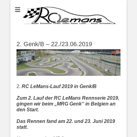
...bauen schauben chillen grillen racen losen bauen schrauben...
RC LeMans
2. Genk/B – 22./23.06.2019
2.
RC LeMans-Lauf 2019 in Genk/B
Zum 2. Lauf der RC LeMans Rennserie 2019,
gingen wir beim „MRG Genk“ in Belgien an
den Start.
Das Rennen fand am 22. und 23. Juni 2019
statt.