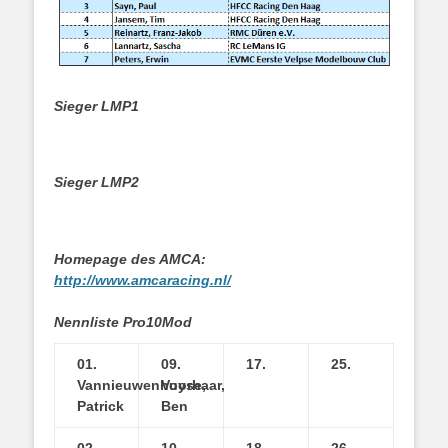
Sieger LMP1
Sieger LMP2
Homepage des AMCA:
http://www.amcaracing.nl/
Nennliste Pro10Mod
01.
09.
17.
25.
Vannieuwenhuyse,
Voorhaar,
Patrick
Ben
02.
10.
18.
26.