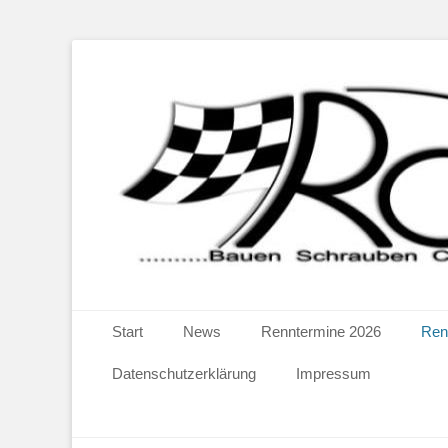
...bauen schauben chillen grillen racen losen bauen schra
RC LeMans
Primäres Menü
Zum
Start
News
Renntermine 2026
Ren
Inhalt
springen
Datenschutzerklärung
Impressum