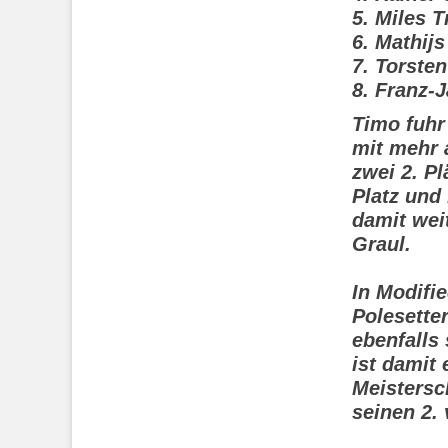
5. Miles T
6. Mathij
7. Torste
8. Franz-
Timo fuhr 
mit mehr 
zwei 2. Pl
Platz und
damit wei
Graul.
In Modifi
Polesette
ebenfalls 
ist damit 
Meistersc
seinen 2. 