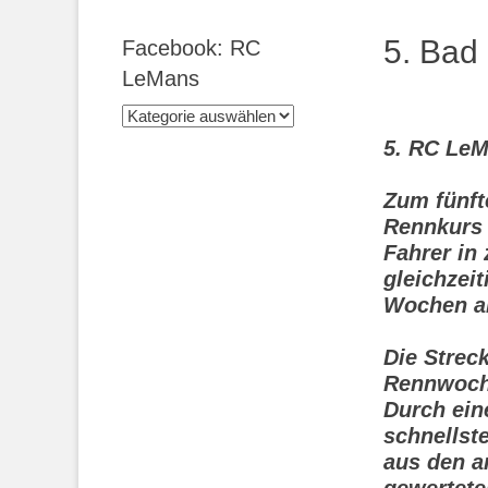
5. Bad
Facebook: RC
LeMans
Facebook:
RC
5. RC LeM
LeMans
Zum fünft
Rennkurs 
Fahrer in
gleichzei
Wochen am
Die Strec
Rennwoche
Durch ein
schnellst
aus den a