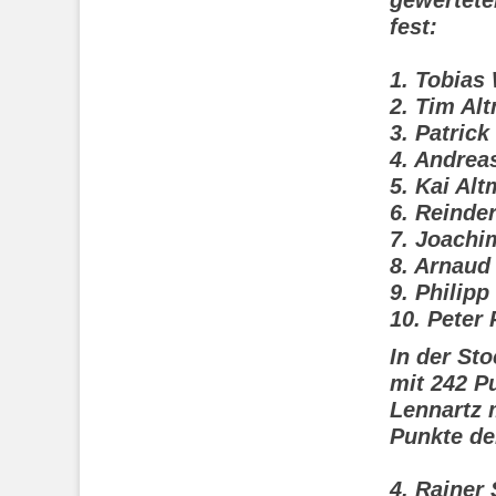
gewertete
fest:
1. Tobias
2. Tim Al
3. Patrick
4. Andrea
5. Kai Al
6. Reinde
7. Joachi
8. Arnaud
9. Philip
10. Peter
In der St
mit 242 P
Lennartz 
Punkte de
4. Rainer