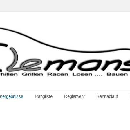
uben...
nergebnisse
Rangliste
Reglement
Rennablauf