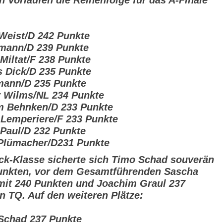
n Vorläufen die Reihenfolge für das A-Finale
 Weist/D 242 Punkte
tmann/D 239 Punkte
 Miltat/F 238 Punkte
s Dick/D 235 Punkte
tmann/D 235 Punkte
r Wilms/NL 234 Punkte
m Behnken/D 233 Punkte
 Lemperiere/F 233 Punkte
p Paul/D 232 Punkte
 Plümacher/D231 Punkte
ock-Klasse sicherte sich Timo Schad souverän
unkten, vor dem Gesamtführenden Sascha
mit 240 Punkten und Joachim Graul 237
n TQ. Auf den weiteren Plätze:
 Schad 237 Punkte