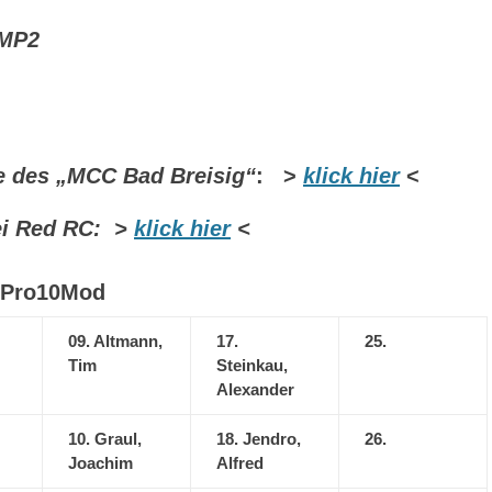
LMP2
 des „MCC Bad Breisig“
: >
klick hier
<
ei Red RC: >
klick hier
<
 Pro10Mod
,
09. Altmann,
17.
25.
Tim
Steinkau,
Alexander
10. Graul,
18. Jendro,
26.
Joachim
Alfred