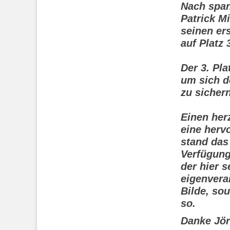
Nach span
Patrick Mi
seinen er
auf Platz
Der 3. Pla
um sich d
zu sichern
Einen her
eine hervo
stand das
Verfügung
der hier 
eigenvera
Bilde, sou
so.
Danke Jör